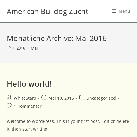
Zum
American Bulldog Zucht
Inhalt
Menü
springen
Monatliche Archive: Mai 2016
>
2016
>
Mai
Hello world!
Beitrags-
Beitrag
Beitrags-
WhiteStars
Mai 10, 2016
Uncategorized
Autor:
veröffentlicht:
Kategorie:
Beitrags-
1 Kommentar
Kommentare:
Welcome to WordPress. This is your first post. Edit or delete
it, then start writing!